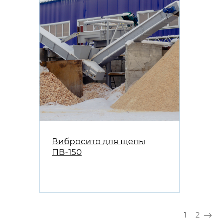
Вибросито для щепы
ПВ-150
Нумерация страниц
Текущая 
Стран
1
2