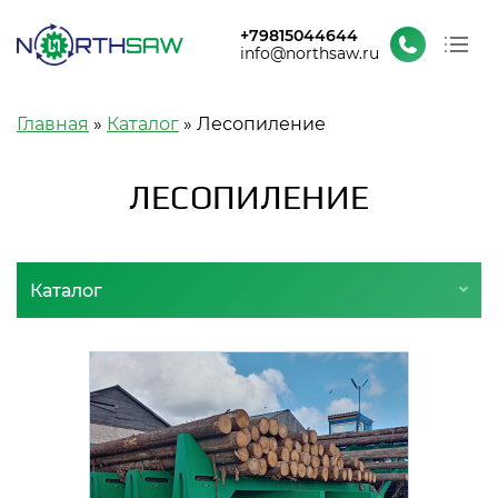
+79815044644
info@northsaw.ru
О заводе
Строка навигации
Главная
Каталог
Лесопиление
Каталог
Проекты и новости
ЛЕСОПИЛЕНИЕ
Контакты
Каталог