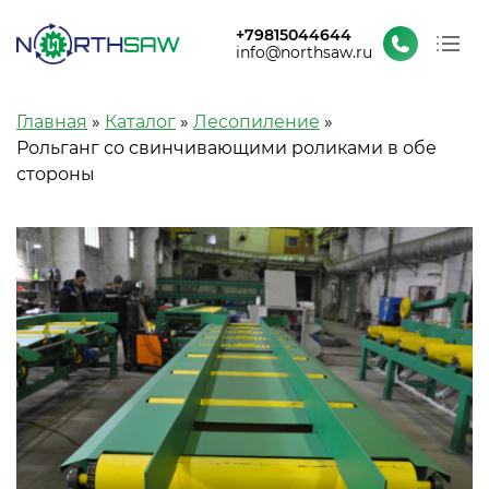
+79815044644
info@northsaw.ru
О заводе
Строка навигации
Главная
Каталог
Лесопиление
Каталог
Рольганг со свинчивающими роликами в обе
Проекты и новости
стороны
Контакты