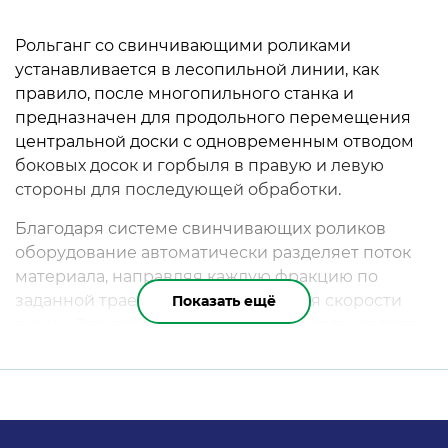
Рольганг со свинчивающими роликами
устанавливается в лесопильной линии, как
правило, после многопильного станка и
предназначен для продольного перемещения
центральной доски с одновременным отводом
боковых досок и горбыля в правую и левую
стороны для последующей обработки.
Благодаря системе свинчивающих роликов
оборудование автоматически разделяет поток
материала, направляя каждую фракцию по
заданной траектории без снижения скорости
Показать ещё
линии. Это позволяет эффективно организовать
дальнейшую сортировку, переработку или
удаление боковых отходов.
Конструкция рольганга обеспечивает
стабильное перемещение материала, высокую