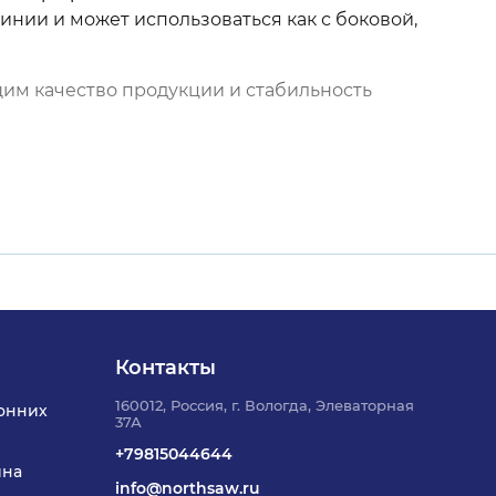
нии и может использоваться как с боковой,
м качество продукции и стабильность
Контакты
160012, Россия, г. Вологда, Элеваторная
онних
37А
+79815044644
ина
info@northsaw.ru