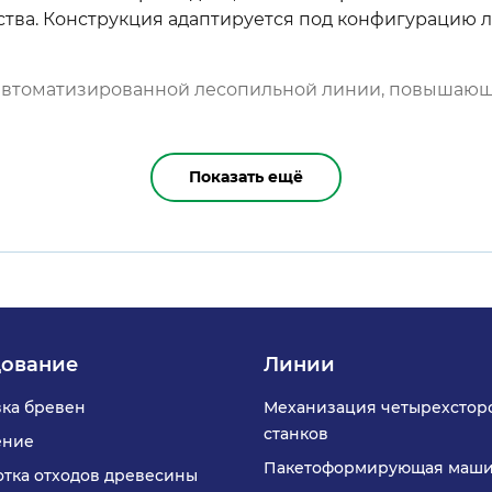
тва. Конструкция адаптируется под конфигурацию ли
автоматизированной лесопильной линии, повышающи
Показать ещё
ование
Линии
ка бревен
Механизация четырехстор
станков
ение
Пакетоформирующая маш
тка отходов древесины