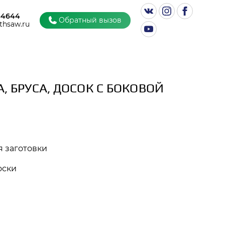
44644
Обратный вызов
thsaw.ru
 БРУСА, ДОСОК С БОКОВОЙ
 заготовки
оски