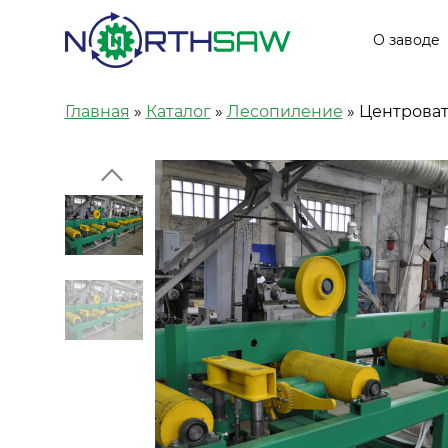
Основ
О заводе
Строка навигации
Главная
Каталог
Лесопиление
Центровате