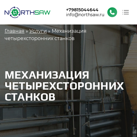
+79815044644
info@northsaw.ru
О заводе
Строка навигации
Главная
Услуги
Механизация
Каталог
четырехсторонних станков
Проекты и новости
Контакты
МЕХАНИЗАЦИЯ
ЧЕТЫРЕХСТОРОННИХ
СТАНКОВ