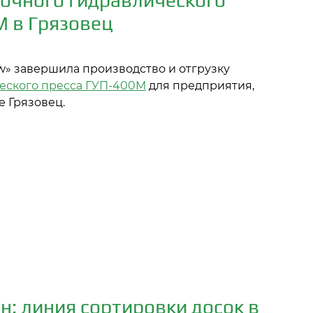
вочного гидравлического
М в Грязовец
» завершила производство и отгрузку
еского пресса ГУП-400М
для предприятия,
е Грязовец.
н: линия сортировки досок в