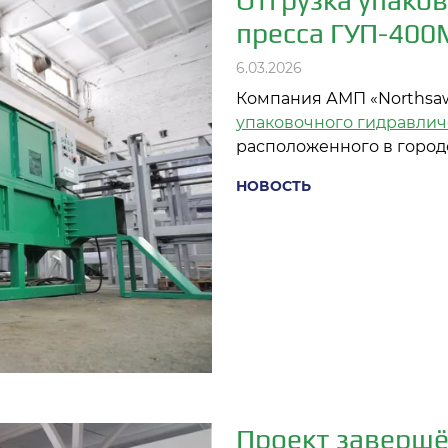
Отгрузка упако
пресса ГУП-400
6.03.2026
Компания АМП «Northsaw
упаковочного гидравлич
расположенного в город
НОВОСТЬ
Проект завершё