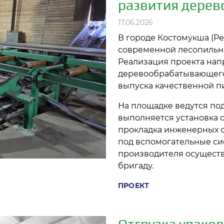
развития дерев
17.06.2026
В городе Костомукша (Р
современной лесопильн
Реализация проекта на
деревообрабатывающего
выпуска качественной п
На площадке ведутся по
выполняется установка 
прокладка инженерных с
под вспомогательные си
производителя осущест
бригаду.
ПРОЕКТ