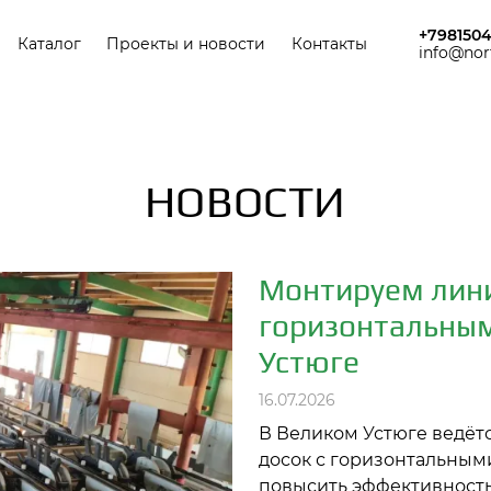
ная навигация
+798150
Каталог
Проекты и новости
Контакты
info@nor
НОВОСТИ
Монтируем лини
горизонтальны
Устюге
16.07.2026
В Великом Устюге ведёт
досок с горизонтальным
повысить эффективность