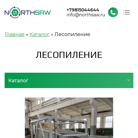
+79815044644
info@northsaw.ru
О заводе
Строка навигации
Главная
Каталог
Лесопиление
Каталог
Проекты и новости
ЛЕСОПИЛЕНИЕ
Контакты
Каталог