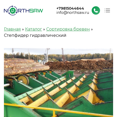
+79815044644
info@northsaw.ru
О заводе
Строка навигации
Главная
Каталог
Сортировка бревен
Каталог
Степфидер гидравлический
Проекты и новости
Контакты