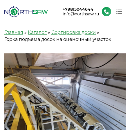
+79815044644
info@northsaw.ru
О заводе
Строка навигации
Главная
Каталог
Сортировка доски
Каталог
Горка подъема досок на оценочный участок
Проекты и новости
Контакты