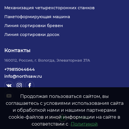
Механизация четырехсторонних станков
Преимущества
Пакетоформирующая машина
Линия сортировки бревен
1. Стабильная подача пиломатериала на
оценочный участок
Линия сортировки досок
Обеспечивает равномерное движение досок
Контакты
для удобной и точной оценки качества.
160012, Россия, г. Вологда, Элеваторная 37А
2. Эффективный разбор потока досок
+79815044644
Каскадная система улучшает разделение
info@northsaw.ru
пиломатериала и снижает вероятность
наложения досок.
Продолжая пользоваться сайтом, вы
3. Надежная работа в составе сортировочных
соглашаетесь с условиями использования сайта
линий
и обработкой нами и нашими партнерами
cookie-файлов и иной информации на сайте в
©
2026
Прочная конструкция рассчитана на высокую
соответствии с
Политикой
Научно-производственная фирма
производительность и интенсивную