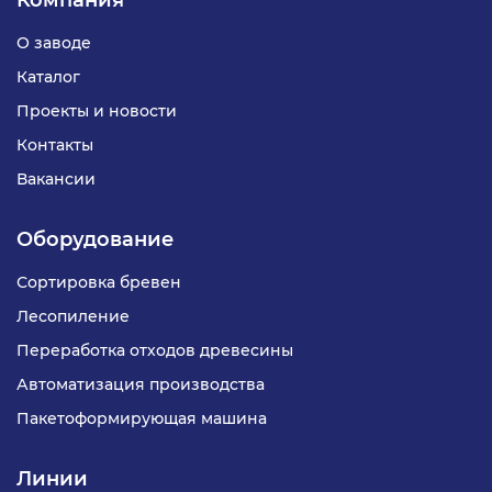
Компания
на второй этаж линии. Такое решение повышает
надежность работы оборудования и улучшает
О заводе
качество распределения потока материала.
Каталог
Проекты и новости
Контакты
Вакансии
Оборудование
Сортировка бревен
Лесопиление
Переработка отходов древесины
Автоматизация производства
Пакетоформирующая машина
Линии