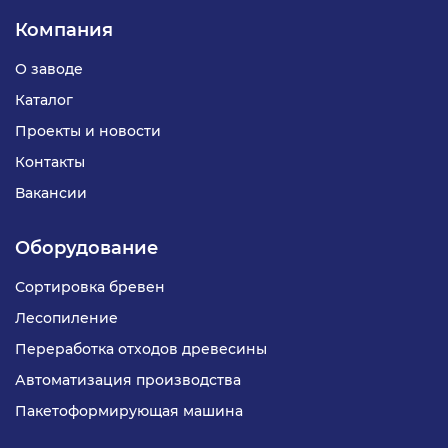
стабильной работы линии.
Компания
Перемещение бревен осуществляется со
скоростью 6 м/мин с помощью 6 усиленных
О заводе
цепных шин с цепью М224-В-160 HSS,
Каталог
обеспечивающих надежную и плавную
Проекты и новости
транспортировку даже при высокой нагрузке.
При необходимости конструкция может
Контакты
комплектоваться бортами по согласованию с
Вакансии
заказчиком.
Оборудование
Сортировка бревен
Лесопиление
Переработка отходов древесины
Автоматизация производства
Пакетоформирующая машина