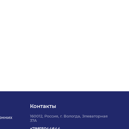
Контакты
160012, Россия, г. Вологда, Элеваторная
онних
37А
+79815044644