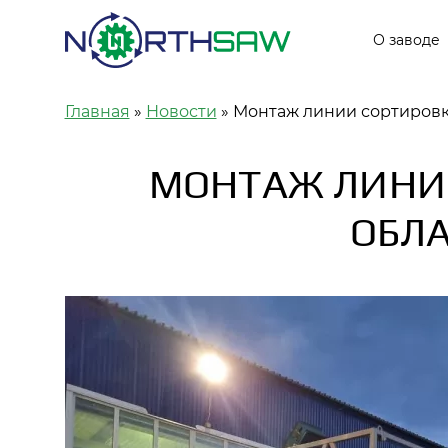
Основ
О заводе
Строка навигации
Главная
Новости
Монтаж линии сортировки
МОНТАЖ ЛИНИИ
ОБЛА