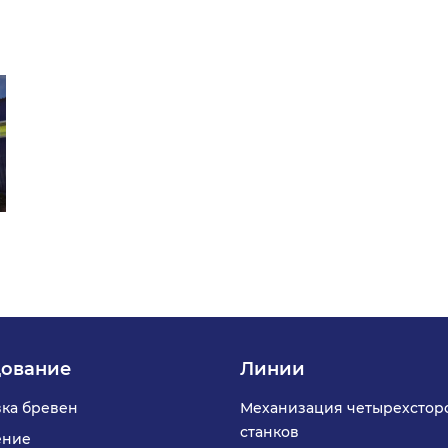
ование
Линии
ка бревен
Механизация четырехстор
станков
ение