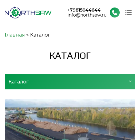
+79815044644
info@northsaw.ru
О заводе
Строка навигации
Главная
Каталог
Каталог
Проекты и новости
КАТАЛОГ
Контакты
Каталог