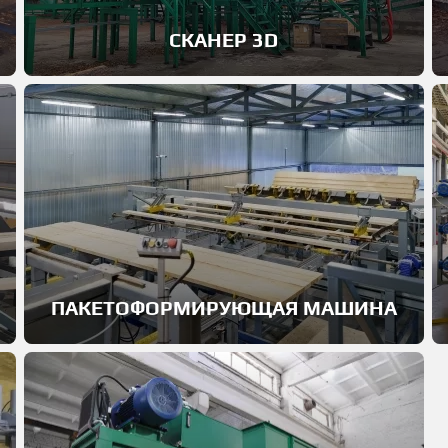
СКАНЕР 3D
Автоматизация сортировки бревен
позволяет ускорить процесс учета и
ПАКЕТОФОРМИРУЮЩАЯ МАШИНА
сортировки, уменьшить количество рабочих
мест и максимально уйти от ошибок