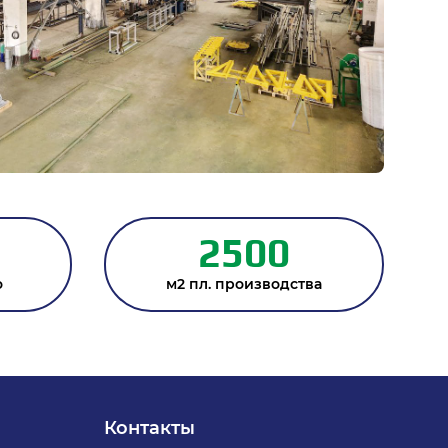
2500
о
м2 пл. производства
Контакты