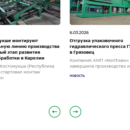
6.03.2026
мукше монтируют
Отгрузка упаковочного
ьную линию производства
гидравлического пресса 
ый этап развития
в Грязовец
бработки в Карелии
Компания АМП «Northsaw»
 Костомукша (Республика
завершила производство и
 стартовал монтаж
НОВОСТЬ
нн