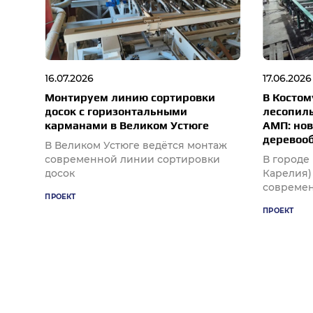
16.07.2026
17.06.2026
Монтируем линию сортировки
В Косто
досок с горизонтальными
лесопил
карманами в Великом Устюге
АМП: нов
деревоо
ель)
В Великом Устюге ведётся монтаж
современной линии сортировки
В городе
досок
Карелия)
совреме
ПРОЕКТ
ПРОЕКТ